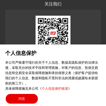
关注我们
个人信息保护
LAP CN
本公司严格遵守现行的关于个人信息、数据及隐私保护的法律法
规，采取充分的技术手段和管理措施，对客户的信息、投保交易
© 2026 镭尔谱激光应用技术（上海）有限公司
信息和交易安全采取保障措施和承担保密义务（保护客户提供给
我们的个人信息、数据和隐私不受到非法的泄露或披露给未获授
隐私政策
印记
沪ICP备15051604号-4
（沪）-非经营
权的第三方）。
具体保障措施见本公司《
个人信息保护政策
》
性-2023-0290
同意
搜索按钮
Search
for: