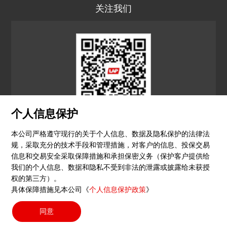
关注我们
个人信息保护
LAP CN
本公司严格遵守现行的关于个人信息、数据及隐私保护的法律法
规，采取充分的技术手段和管理措施，对客户的信息、投保交易
© 2026 镭尔谱激光应用技术（上海）有限公司
信息和交易安全采取保障措施和承担保密义务（保护客户提供给
我们的个人信息、数据和隐私不受到非法的泄露或披露给未获授
隐私政策
印记
沪ICP备15051604号-4
（沪）-非经营
权的第三方）。
具体保障措施见本公司《
个人信息保护政策
》
性-2023-0290
同意
搜索按钮
Search
for: