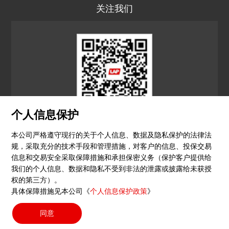
关注我们
个人信息保护
LAP CN
本公司严格遵守现行的关于个人信息、数据及隐私保护的法律法
规，采取充分的技术手段和管理措施，对客户的信息、投保交易
© 2026 镭尔谱激光应用技术（上海）有限公司
信息和交易安全采取保障措施和承担保密义务（保护客户提供给
我们的个人信息、数据和隐私不受到非法的泄露或披露给未获授
隐私政策
印记
沪ICP备15051604号-4
（沪）-非经营
权的第三方）。
具体保障措施见本公司《
个人信息保护政策
》
性-2023-0290
同意
搜索按钮
Search
for: