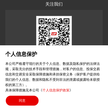
关注我们
个人信息保护
LAP CN
本公司严格遵守现行的关于个人信息、数据及隐私保护的法律法
规，采取充分的技术手段和管理措施，对客户的信息、投保交易
© 2026 镭尔谱激光应用技术（上海）有限公司
信息和交易安全采取保障措施和承担保密义务（保护客户提供给
我们的个人信息、数据和隐私不受到非法的泄露或披露给未获授
隐私政策
印记
沪ICP备15051604号-4
（沪）-非经营
权的第三方）。
具体保障措施见本公司《
个人信息保护政策
》
性-2023-0290
同意
搜索按钮
Search
for: