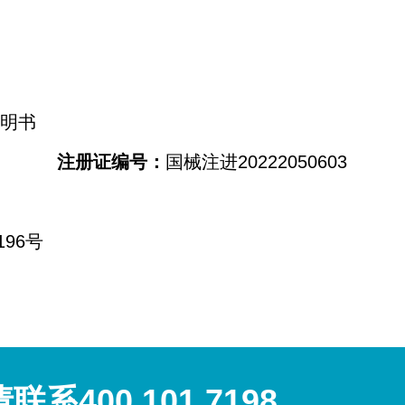
说明书
注册证编号：
国械注进20222050603
196号
400 101 7198